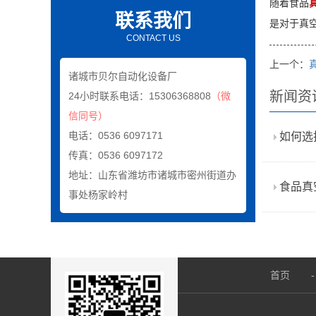
随着食品
联系我们
是对于真
CONTACT US
上一个：
诸城市贝尔自动化设备厂
新闻资
24小时联系电话：15306368808
（微
信同号）
电话：0536 6097171
如何选
传真：0536 6097172
地址：山东省潍坊市诸城市密州街道办
食品真
事处杨家岭村
首页
-