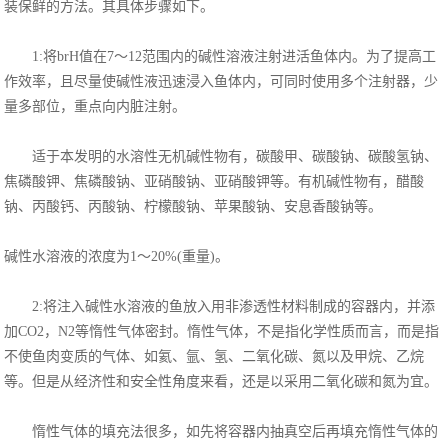
装保鲜的方法。其具体步骤如下。
1:将brH值在7～12范围内的碱性溶液注射进活鱼体内。为了提高工
作效率，且尽量使碱性液迅速浸入鱼体内，可同时使用多个注射器，少
量多部位，重点向内脏注射。
适于本发明的水溶性无机碱性物有，碳酸甲、碳酸钠、碳酸氢钠、
焦磷酸钾、焦磷酸钠、亚硝酸钠、亚硝酸钾等。有机碱性物有，醋酸
钠、丙酸钙、丙酸钠、柠檬酸钠、苹果酸钠、安息香酸钠等。
碱性水溶液的浓度为1～20%(重量)。
2:将注入碱性水溶液的鱼放入用非渗透性材料制成的容器内，并添
加CO2，N2等惰性气体密封。惰性气体，不是指化学性质而言，而是指
不使鱼肉变质的气体、如氦、氩、氢、二氧化碳、氮以及甲烷、乙烷
等。但是从经济性和安全性角度来看，还是以采用二氧化碳和氮为宜。
惰性气体的填充法很多，如先将容器内抽真空后再填充惰性气体的